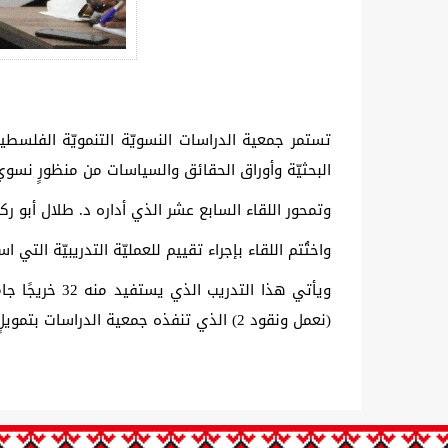
تستمر جمعية الدراسات النسويّة التنمويّة الفلسطين
البحثيّة وأوراق الحقائق والسياسات من منظورٍ نسوي
وتمحور اللقاء السابع عشر الذي أداره د. طلال أبو ركب
واختُتم اللقاء بإجراء تقييم للعمليّة التدريبيّة التي 
(نعمل ونقود 2) الذي تنفذه جمعية الدراسات بتمويلٍ من الصندوق العربي للإنماء الاقتصادي والاجتماعي.