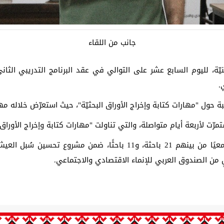
جانب من اللقاء
يّة، لليوم السابع عشر على التوالي في عقد البرنامج التدريبي الثان
.
ة حول "مهارات كتابة وإخراج الأوراق البحثيّة"، حيث استعرّض خلاله مها
استمرّت لأربعة أيام متواصلة، والتي تناولت "مهارات كتابة وإخراج الأوراق ا
ويأتي هذا التدريب الذي يستفيد منه 32 خريجًا جامعيًا من بينهم 21 با