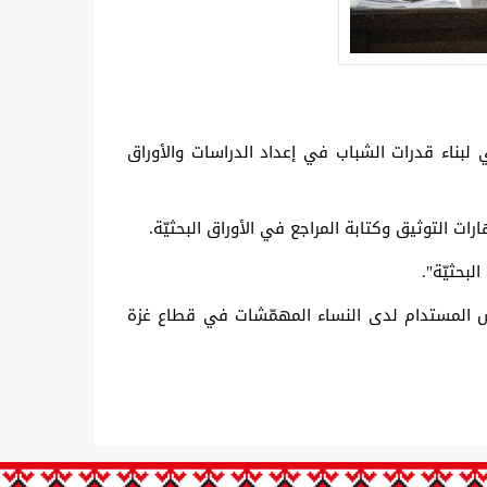
ي لبناء قدرات الشباب في إعداد الدراسات والأوراق
رات التوثيق وكتابة المراجع في الأوراق البحثيّة.
لبحثيّة".
حثة، و11 باحثًا، ضمن مشروع تحسين سُبل العيش المستدام لدى النساء المهمّشات في قطاع غزة