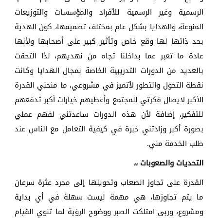
الرسمية وغير الرسمية للأفراد والمؤسسات والتوزيعات
المنوعة، والهدايا بشكل عام بمختلف تصميمها، كون الهدية
بحد ذاتها لها وقع خاص وتأثير كبير على أصحابها ولأنها
عادة ما تعبر عما بداخلنا تجاه من نهديهم، لذا التحقت
بالعديد من الدورات التدريبية الخاصة بمجال الهدايا وكانت
نقطة التحول والتطور لأتميز في مشروعي، ما منحني القدرة
الأكبر لايصال فكرتي للمجتمع وأعطيهم خيارات أكبر تدفعهم
للتفكير، إضافة لأن هذه الدورات ساعدتني لفهم عملي
بصورة أكبر وزادتني خبرة في كيفية التعامل مع الناس عند
طلب الخدمة مني.
التحديات والصعوبات ،،
القدرة على تجاوز الصعاب وتحويلها إلى مجرد عثرة سرعان
ما يتم تجاوزها، هي مهمة ليست سهلة في أي بداية
ومشروع، وربى امتلكت الصبر ووضوح الرؤية لما تنوي القيام