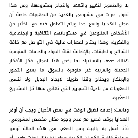
به والطموح لتغيير واقعها والنجاح بمشروعها، وعن هذا
تقول: مررت في مشروعي بالعديد من الصعوبات خاصة أن
مجال الهدايا واسع جدا ويتم التعامل فيه مع الكثير من
الأشخاص المتنوعين في مستوياتهم الثقافية والإجتماعية
والفكرية، وهذا يحتاج لمهارات عالية في التواصل مع كافة
الشرائح والطبقات، بالإضافة لقلة المواد والخامات المتوفرة
هنالك ضعف بالاستيراد بما يخص هذا المجال، فكل الأفكار
الجميلة والغريبة غير متوفرة بالسوق ما يعيق التطور
والإبتكار ويحتاج وقتا طويلا لإيجاد البديل ولا ننسى
الصعوبات من ناحية التسويق التي تعاني منها كل المشاريع
الصغيرة.
وتابعت: إضافة لضيق الوقت في بعض الأحيان ويجب أن أوفر
الهدايا بوقت قصير مع عدم وجود مكان مخصص لمشروعي،
فأنا أعمل به بالبيت ومن الصعب في هذه الحالة توفير
مساحة كافية للكميات الكبيرة سواء لتخزينها لوقت طويل أو