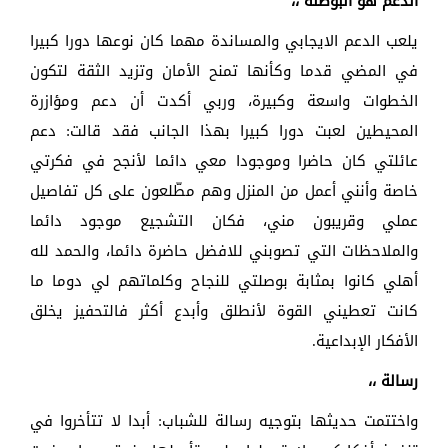
الدعم هو البوصلة ،،
يلعب الدعم الايجابي والمساندة مهما كان نوعها دورا كبيرا
في المضي قدما وكأنها تمنح الأمان وتزيد الثقة لتكون
الخطوات واسعة وكبيرة، وربي أكدت أن دعم ومؤازرة
المحيطين لعبت دورا كبيرا بهذا الجانب فقد قالت: دعم
عائلتي كان حاضرا وموجودا معي دائما لأنجح في فكرتي
خاصة وأنني أعمل من المنزل وهم مطّلعون على كل تفاصيل
عملي وقريبون مني، فكان التشجيع موجود دائما
والملاحظات التي تصوبني للافضل حاضرة دائما، والحمد لله
أهلي كانوا بمثابة بوصلتي للنجاح وكلماتهم لي دوما ما
كانت تعطيني القوة لأنطلق وأبدع أكثر فالتحفيز يخلق
الأفكار الإبداعية.
رسالة ،،
واختتمت حديثها بتوجيه رسالة للشباب: أبدا لا تتأخروا في