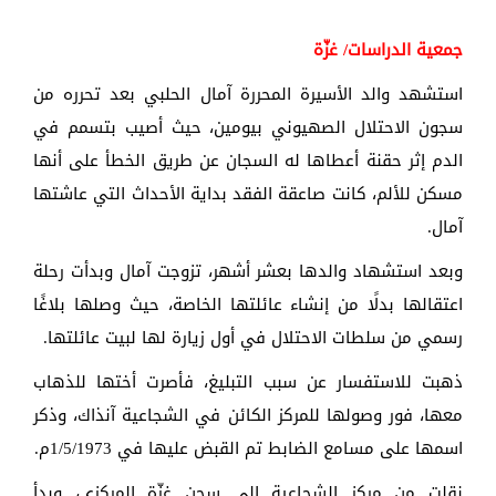
جمعية الدراسات/ غزّة
استشهد والد الأسيرة المحررة آمال الحلبي بعد تحرره من
سجون الاحتلال الصهيوني بيومين، حيث أصيب بتسمم في
الدم إثر حقنة أعطاها له السجان عن طريق الخطأ على أنها
مسكن للألم، كانت صاعقة الفقد بداية الأحداث التي عاشتها
آمال.
وبعد استشهاد والدها بعشر أشهر، تزوجت آمال وبدأت رحلة
اعتقالها بدلًا من إنشاء عائلتها الخاصة، حيث وصلها بلاغًا
رسمي من سلطات الاحتلال في أول زيارة لها لبيت عائلتها.
ذهبت للاستفسار عن سبب التبليغ، فأصرت أختها للذهاب
معها، فور وصولها للمركز الكائن في الشجاعية آنذاك، وذكر
اسمها على مسامع الضابط تم القبض عليها في 1/5/1973م.
نقلت من مركز الشجاعية إلى سجن غزّة المركزي، وبدأ