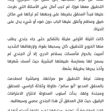
التحقيق معها فورًا، لم تجب آمال على الأسئلة التي طرحت
عليها فبدأ المحقق بضربها على وجهها ثم تركها في مكان
ضيق ومظلم وأغلق عليها الباب دون ضوء أو شيء يدل على
الحياة.
كانت الليلة الأولى مليئة بالتفكير حتى جاء جندي يطلب
منها الخروج للتحقيق، كان يسحبها بقوة، ولإرهاقها الشديد
أصيبت بالدوار فأمسكت بسلالم الدرج، إلا أن الجندي لم
يسمح لها بممارسة طبيعتها البشرية حيث أمسك شعرها
وأخذ يجرها بطريقة بشعة.
وصلت غرفة التحقيق مع صراخها، ومباشرة اصطدمت
بالمحقق المدعو "أبو سالم"، طاولة وثلاثة كراسي، للمحقق
ومجندة ولها، بدأت أسلوب المحاولة لانتزاع الاعترافات
الرقيق، حيث قال المحقق أن هذا الجندي عصبي وسيعاقبه.
كانت المقايضة أن تعترف ويتركها تخرج، لكنها أخبرته أنها لا