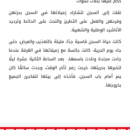
حكم عليها بثلاث سنوات
نقلت إلى السجن لتشارك زميلاتها في السجن بحزنهن
وفرحهن والعمل على التطريز والنحت على الحائط وترديد
الأناشيد الوطنية والشعبية.
كانت حياة السجن قاسية جدًا، مليئة بالتعذيب والمرض، حتى
جاء يوم الحرية، كانت جالسة مع زميلاتها في الغرفة عندما
جاءت مجندة ونادت باسمها، بعد الساعة الثانية عشرة ليلًا
لتخبرها بحريتها، خرجت رغم تأخر الوقت، وجدت سائقًا كان
يمر أمام باب السجن، فأخذه إلى بيتها لتفاجئ الجميع
بخروجها.