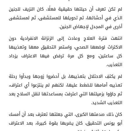
لم تكن تعرف أن حيلتها حقيقية فعلًا، كان النزيف للجنين
الذي في أحشائها، تم تحويلها للمستشفى، ثم لمستشفى
أخرى في المجدل لإجهاض الجنين.
انتهت فترة العلاج وعادت إلى الزنزانة الانفرادية دون
الاكتراث لوضعها الصحي، واستمر التحقيق معها وتعذيبها
كل ساعتين، ومع كل مرة ترفض فيها الاعتراف يزداد
التعذيب.
لم يكتفِ الاحتلال بتعذيبها، بل أحضروا زوجها وبدأوا رحلة
تعذيبه أمامها للضغط عليها، لكنهم لم ينتزعوا أي اعتراف،
ثم جاؤوا بزميلتها التي اعترفت بمساعدتها لنقل السلاح بعد
التعذيب الشديد.
كان ذلك صدمتها الكبرى، التي جعلتها تعترف بعد أن أمسك
أبو يونس التحقيق، كان يضربها بقوة كبيرة، بعد الاعتراف