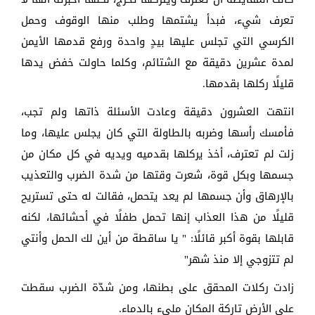
تعرف شيء، فبدأ يشتمها وطلب منها الوقوف وحمل
الكرسي التي تجلس عليها بيدٍ واحدة ورفع قدمها الأيمن
لمدة عشرين دقيقة مع الشتائم، وكلما حاولت خفض يدها
قليلًا ركلها بقدمها.
انتهت العشرون دقيقة وعادت الأسئلة ذاتها ولم تجب،
فأمسك رأسها وضربه بالطاولة التي كان يجلس عليها، وما
زلت لم تعترف، أخذ يركلها بقدميه ويديه في كل مكان من
جسمها وبكل قوة، شعرت وقتها من شدة الضرب والتعذيب
بالإرهاق وأن جسمها لم يعد يتحمل، فقالت له حتى تستريح
قليلًا من هذا العذاب إنها تحمل طفلًا في أحشائها، لكنه
قابلها بقوة أكبر قائلًا: " يا ساقطة من أين لك الحمل وأنتي
لم تتزوجي إلا منذ شهر"
زادت ركلات المحقق على بطنها، ومن شدّة الضرب سقطت
على الأرض تاركة المكان مليء بالدماء.