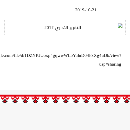
2019-10-21
https://drive.google.com/file/d/1DZYIUUoxp4gqwwWLbYulnD04FxX