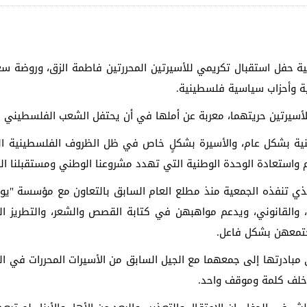
ة حفل استقبال تكريمي للأسيرتين المحررتين فاطمة الزق، وروضة سعد
 وأحزاب سياسية فلسطينية.
أسيرتين حريتهما، معربة عن أملها في أن يحتفل الشعب الفلسطيني قريبً
ية بشكل عام، والأسيرة بشكلٍ خاص في ظل الظروف الفلسطينية الص
م واستعادة الوحدة الوطنية التي تهدد مشروعنا الوطني ومستقبلنا ا
لذي تنفذه الجمعية منذ مطلع العام السابق بالتعاون مع مؤسسة "يوني
ي، والقانوني، ويدعم مواهبهن في كتابة القصص والشعر، والتطريز ا
جتمعهن بشكل فاعل.
بادرتها إلى جمعهما مع الجيل السابق من الأسيرات المحررات في الق
ا خلف كلمة وموقف واحد.