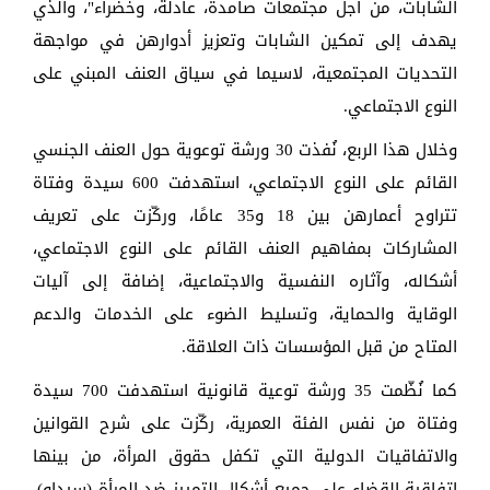
الشابات، من أجل مجتمعات صامدة، عادلة، وخضراء"، والذي
يهدف إلى تمكين الشابات وتعزيز أدوارهن في مواجهة
التحديات المجتمعية، لاسيما في سياق العنف المبني على
النوع الاجتماعي.
وخلال هذا الربع، نُفذت 30 ورشة توعوية حول العنف الجنسي
القائم على النوع الاجتماعي، استهدفت 600 سيدة وفتاة
تتراوح أعمارهن بين 18 و35 عامًا، وركّزت على تعريف
المشاركات بمفاهيم العنف القائم على النوع الاجتماعي،
أشكاله، وآثاره النفسية والاجتماعية، إضافة إلى آليات
الوقاية والحماية، وتسليط الضوء على الخدمات والدعم
المتاح من قبل المؤسسات ذات العلاقة.
كما نُظّمت 35 ورشة توعية قانونية استهدفت 700 سيدة
وفتاة من نفس الفئة العمرية، ركّزت على شرح القوانين
والاتفاقيات الدولية التي تكفل حقوق المرأة، من بينها
اتفاقية القضاء على جميع أشكال التمييز ضد المرأة (سيداو)،